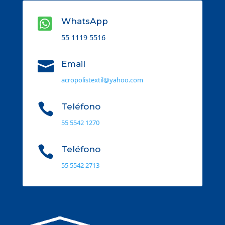

WhatsApp
55 1119 5516

Email
acropolistextil@yahoo.com

Teléfono
55 5542 1270

Teléfono
55 5542 2713