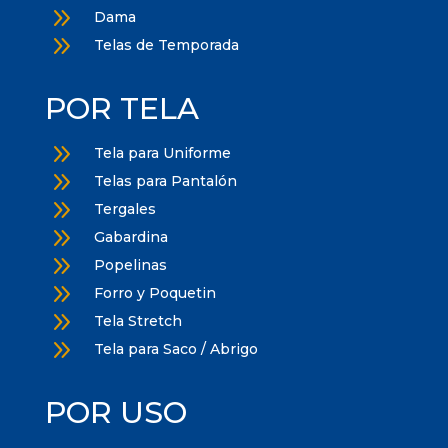
9
Dama
9
Telas de Temporada
POR TELA
9
Tela para Uniforme
9
Telas para Pantalón
9
Tergales
9
Gabardina
9
Popelinas
9
Forro y Poquetin
9
Tela Stretch
9
Tela para Saco / Abrigo
POR USO