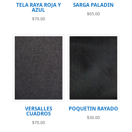
TELA RAYA ROJA Y
SARGA PALADIN
AZUL
$
65.00
$
70.00
VERSALLES
POQUETIN RAYADO
CUADROS
$
30.00
$
70.00