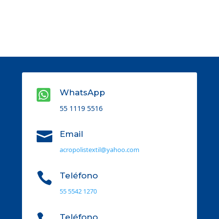

WhatsApp
55 1119 5516

Email
acropolistextil@yahoo.com

Teléfono
55 5542 1270
Teléfono