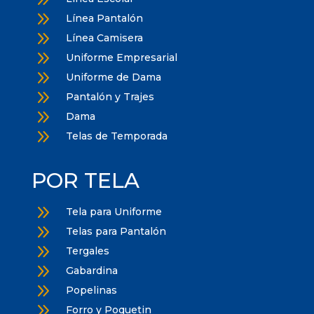
9
Línea Pantalón
9
Línea Camisera
9
Uniforme Empresarial
9
Uniforme de Dama
9
Pantalón y Trajes
9
Dama
9
Telas de Temporada
POR TELA
9
Tela para Uniforme
9
Telas para Pantalón
9
Tergales
9
Gabardina
9
Popelinas
9
Forro y Poquetin