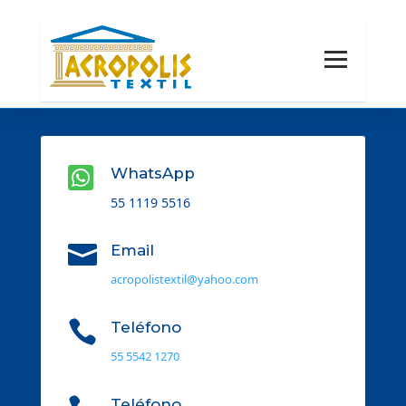

WhatsApp
55 1119 5516

Email
acropolistextil@yahoo.com

Teléfono
55 5542 1270
Teléfono