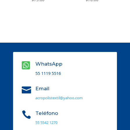

WhatsApp
55 1119 5516

Email
acropolistextil@yahoo.com

Teléfono
55 5542 1270