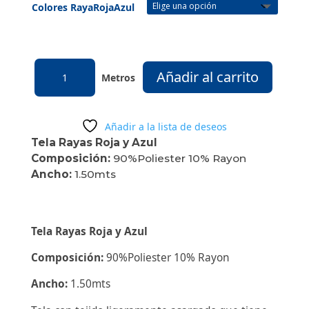
Colores RayaRojaAzul
TELA
Añadir al carrito
RAYA
ROJA
Y
Añadir a la lista de deseos
AZUL
Tela Rayas Roja y Azul
cantidad
Composición:
90%Poliester 10% Rayon
Ancho:
1.50mts
Tela Rayas Roja y Azul
Composición:
90%Poliester 10% Rayon
Ancho:
1.50mts