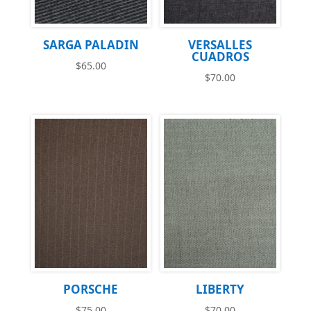
SARGA PALADIN
VERSALLES
CUADROS
$
65.00
$
70.00
PORSCHE
LIBERTY
$
75.00
$
70.00