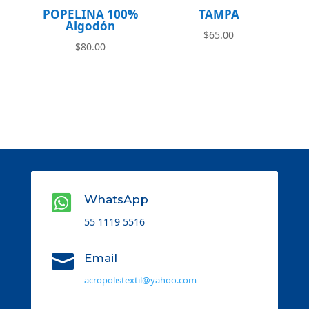
POPELINA 100%
TAMPA
Algodón
$
65.00
$
80.00

WhatsApp
55 1119 5516

Email
acropolistextil@yahoo.com