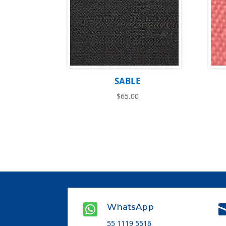
SABLE
$
65.00

WhatsApp
55 1119 5516