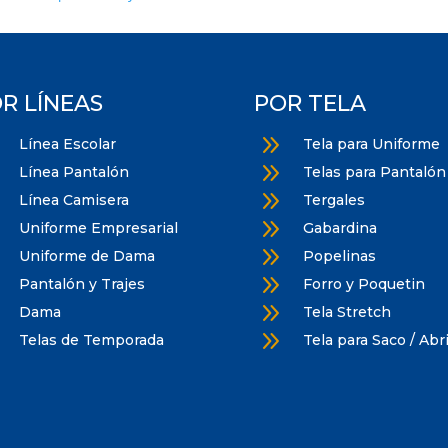
R LÍNEAS
POR TELA
9
9
Línea Escolar
Tela para Uniforme
9
9
Línea Pantalón
Telas para Pantalón
9
9
Línea Camisera
Tergales
9
9
Uniforme Empresarial
Gabardina
9
9
Uniforme de Dama
Popelinas
9
9
Pantalón y Trajes
Forro y Poquetin
9
9
Dama
Tela Stretch
9
9
Telas de Temporada
Tela para Saco / Abr