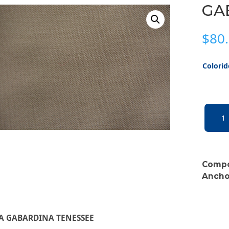
GA
$
80
Colorid
GABAR
TENES
cantid
Compo
Ancho
A GABARDINA TENESSEE