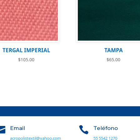
TERGAL IMPERIAL
TAMPA
$
105.00
$
65.00


Email
Teléfono
acropolistextil@yahoo.com
55 5542 1270