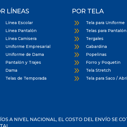
R LÍNEAS
POR TELA
9
9
Línea Escolar
Tela para Uniforme
9
9
Línea Pantalón
Telas para Pantalón
9
9
Línea Camisera
Tergales
9
9
Uniforme Empresarial
Gabardina
9
9
Uniforme de Dama
Popelinas
9
9
Pantalón y Trajes
Forro y Poquetin
9
9
Dama
Tela Stretch
9
9
Telas de Temporada
Tela para Saco / Abr
ÍOS A NIVEL NACIONAL, EL COSTO DEL ENVÍO SE C
TAL