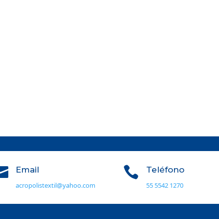


Email
Teléfono
acropolistextil@yahoo.com
55 5542 1270