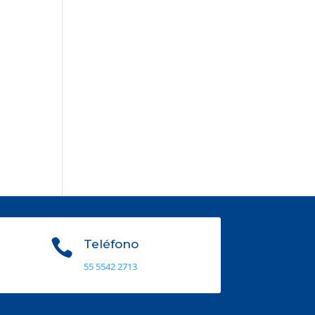

Teléfono
55 5542 2713