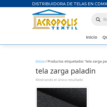
DISTRIBUIDORA DE TELAS EN CDM
Búsqued
de
producto
Inicio
Q
Inicio
/ Productos etiquetados “tela zarga pa
tela zarga paladin
Mostrando el único resultado