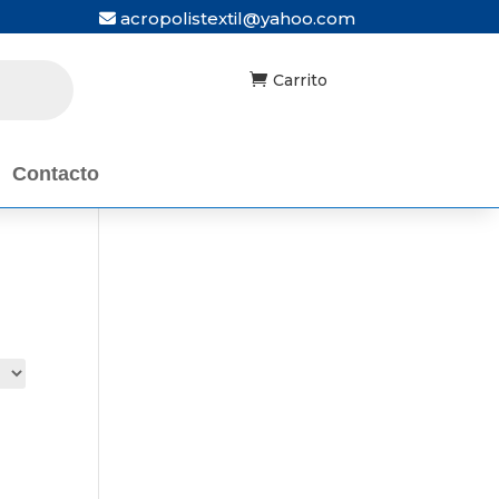
acropolistextil@yahoo.com

Carrito
Contacto