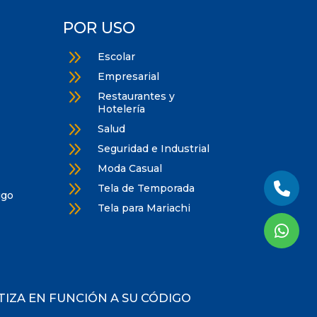
POR USO
9
Escolar
9
Empresarial
9
Restaurantes y
Hotelería
9
Salud
9
Seguridad e Industrial
9
Moda Casual
9
Tela de Temporada
igo
9
Tela para Mariachi
OTIZA EN FUNCIÓN A SU CÓDIGO