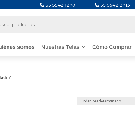
X
55 5542 1270
55 5542 2713
a
s
uiénes somos
Nuestras Telas
Cómo Comprar
ladin”