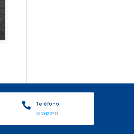

Teléfono
55 5542 2713