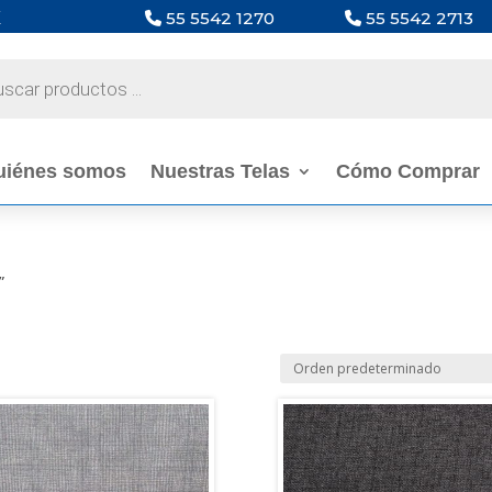
X
55 5542 1270
55 5542 2713
a
s
uiénes somos
Nuestras Telas
Cómo Comprar
”