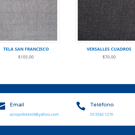
TELA SAN FRANCISCO
VERSALLES CUADROS
$
105.00
$
70.00


Email
Teléfono
acropolistextil@yahoo.com
55 5542 1270