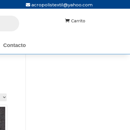
acropolistextil@yahoo.com

Carrito
Contacto