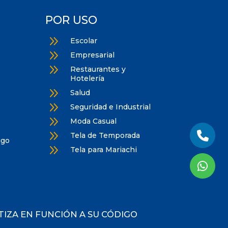
POR USO
9
Escolar
9
Empresarial
9
Restaurantes y
Hotelería
9
Salud
9
Seguridad e Industrial
9
Moda Casual
9
Tela de Temporada
igo
9
Tela para Mariachi
OTIZA EN FUNCIÓN A SU CÓDIGO