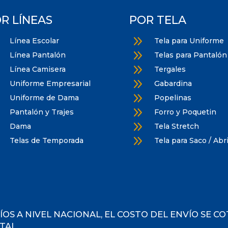
R LÍNEAS
POR TELA
9
9
Línea Escolar
Tela para Uniforme
9
9
Línea Pantalón
Telas para Pantalón
9
9
Línea Camisera
Tergales
9
9
Uniforme Empresarial
Gabardina
9
9
Uniforme de Dama
Popelinas
9
9
Pantalón y Trajes
Forro y Poquetin
9
9
Dama
Tela Stretch
9
9
Telas de Temporada
Tela para Saco / Abr
ÍOS A NIVEL NACIONAL, EL COSTO DEL ENVÍO SE C
TAL