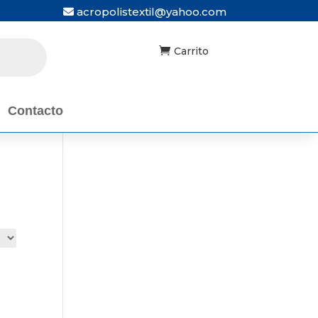
acropolistextil@yahoo.com

Carrito
Contacto