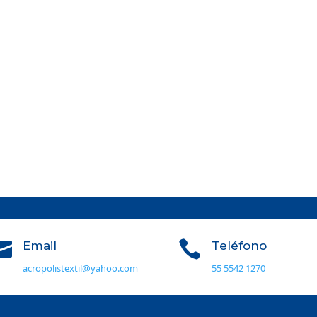


Email
Teléfono
acropolistextil@yahoo.com
55 5542 1270