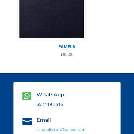
PAMELA
$
85.00

WhatsApp
55 1119 5516

Email
acropolistextil@yahoo.com