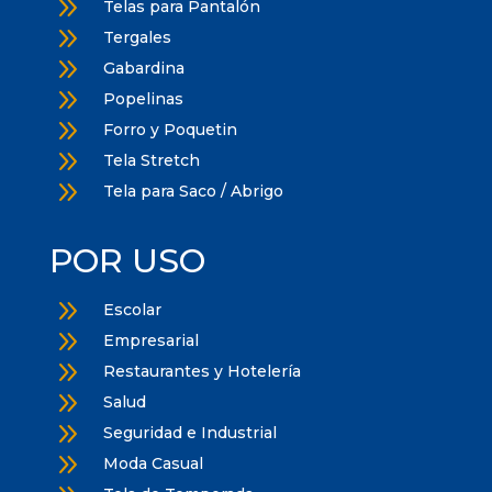
9
Telas para Pantalón
9
Tergales
9
Gabardina
9
Popelinas
9
Forro y Poquetin
9
Tela Stretch
9
Tela para Saco / Abrigo
POR USO
9
Escolar
9
Empresarial
9
Restaurantes y Hotelería
9
Salud
9
Seguridad e Industrial
9
Moda Casual