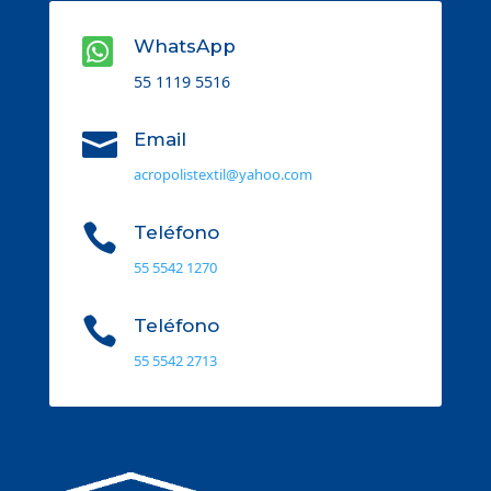

WhatsApp
55 1119 5516

Email
acropolistextil@yahoo.com

Teléfono
55 5542 1270

Teléfono
55 5542 2713