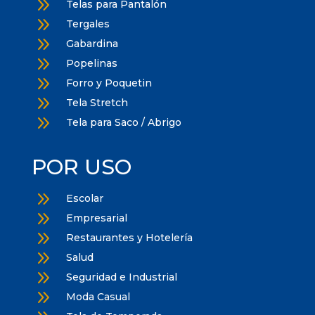
9
Telas para Pantalón
9
Tergales
9
Gabardina
9
Popelinas
9
Forro y Poquetin
9
Tela Stretch
9
Tela para Saco / Abrigo
POR USO
9
Escolar
9
Empresarial
9
Restaurantes y Hotelería
9
Salud
9
Seguridad e Industrial
9
Moda Casual