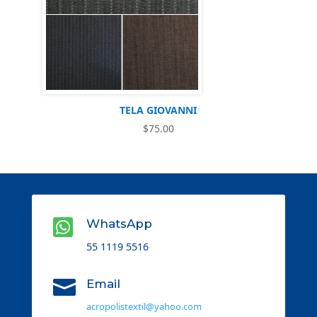
TELA GIOVANNI
$
75.00

WhatsApp
55 1119 5516

Email
acropolistextil@yahoo.com